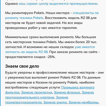
Однако
наш сервис-центр выделяется преимуществами
.
Мы ремонтируем Polaris. Наши мастера -
специалисты по
ремонту техники Polaris
. Восстановить модель RZ 08 для
мастеров не будет новой задачей. На все виды
проведенных работ у нас имеется гарантия.
Минимальные сроки выполнения ремонта. Мы большая
сеть мастерских техники Polaris. Мы имеем более 20 тыс.
запчастей. И возможно на наших складах
уже имеется
запчасть на модель RZ 08
. При заказе ремонта на сайте -
предоставляется скидка -25%.
Знаем свое дело
Будьте уверены в профессионализме наших мастеров - они
с уверенностью выполнят ремонт Polaris RZ 08. По данным
наших мастеров в Казани по ремонту Polaris, наиболее
востребованы следующие услуги:
Промывка водяного
фильтра
,
Замена прокладки
,
Замена фланца
,
Замена
предохранительного клапана
,
Замена
термопредохранителя
,
Замена анода
,
Замена мембраны
,