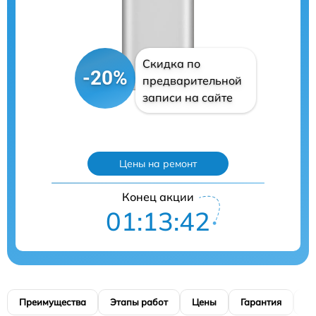
Скидка по
-20%
предварительной
записи на сайте
Цены на ремонт
Конец акции
01:13:41
Преимущества
Этапы работ
Цены
Гарантия
М