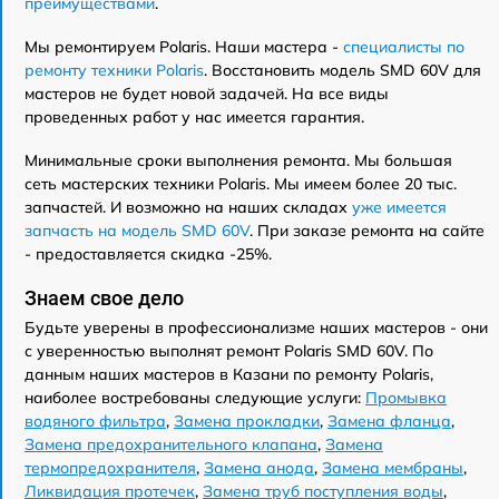
преимуществами
.
Мы ремонтируем Polaris. Наши мастера -
специалисты по
ремонту техники Polaris
. Восстановить модель SMD 60V для
мастеров не будет новой задачей. На все виды
проведенных работ у нас имеется гарантия.
Минимальные сроки выполнения ремонта. Мы большая
сеть мастерских техники Polaris. Мы имеем более 20 тыс.
запчастей. И возможно на наших складах
уже имеется
запчасть на модель SMD 60V
. При заказе ремонта на сайте
- предоставляется скидка -25%.
Знаем свое дело
Будьте уверены в профессионализме наших мастеров - они
с уверенностью выполнят ремонт Polaris SMD 60V. По
данным наших мастеров в Казани по ремонту Polaris,
наиболее востребованы следующие услуги:
Промывка
водяного фильтра
,
Замена прокладки
,
Замена фланца
,
Замена предохранительного клапана
,
Замена
термопредохранителя
,
Замена анода
,
Замена мембраны
,
Ликвидация протечек
,
Замена труб поступления воды
,