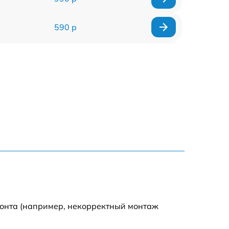
590 р
1000 р
1100 р
1250 р
500 р
550 р
450 р
монта (например, некорректный монтаж
1000 р