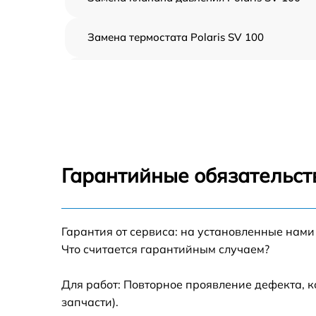
Замена термостата Polaris SV 100
Профилактическая чистка Polaris SV 100
Замена платы управления Polaris SV 100
Ремонт платы управления (восстановление)
Polaris SV 100
Гарантийные обязательст
Ремонт/замена датчика температуры Polari
SV 100
Гарантия от сервиса: на установленные нами
Замена прокладки Polaris SV 100
Что считается гарантийным случаем?
Ремонт модуля управления Polaris SV 100
Для работ: Повторное проявление дефекта, 
запчасти).
Замена труб поступления воды Polaris SV