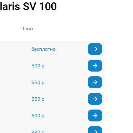
aris SV 100
Цена
бесплатно
500 р
550 р
550 р
600 р
990 р