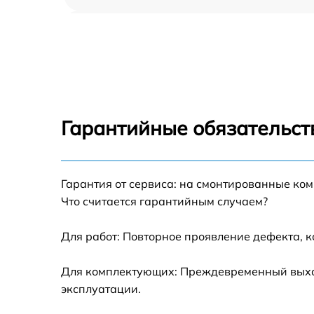
Профилактическая чистка Polaris SV 15
Замена платы управления Polaris SV 15
Ремонт платы управления (восстановление)
Polaris SV 15
Гарантийные обязательст
Ремонт/замена датчика температуры Polari
SV 15
Гарантия от сервиса: на смонтированные ко
Замена прокладки Polaris SV 15
Что считается гарантийным случаем?
Ремонт модуля управления Polaris SV 15
Для работ: Повторное проявление дефекта, 
Замена труб поступления воды Polaris SV 1
Для комплектующих: Преждевременный выход
эксплуатации.
Ликвидация протечек Polaris SV 15