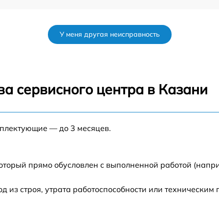
от 60 мин
У меня другая неисправность
от 60 мин
от 60 мин
ва сервисного центра в Казани
s
от 60 мин
мплектующие — до 3 месяцев.
от 60 мин
от 60 мин
который прямо обусловлен с выполненной работой (напр
5
от 60 мин
 из строя, утрата работоспособности или техническим
от 60 мин