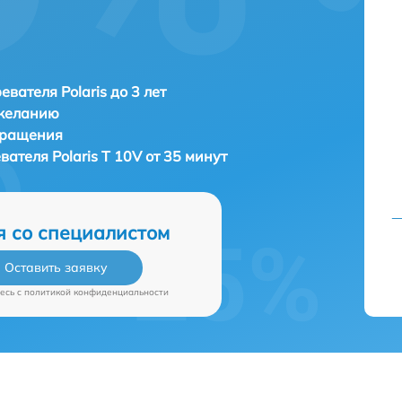
евателя Polaris до 3 лет
 желанию
бращения
евателя
Polaris T 10V от 35 минут
я со специалистом
Оставить заявку
есь c
политикой конфиденциальности