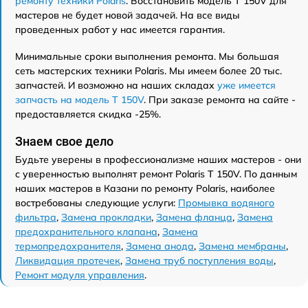
ремонту техники Polaris
. Восстановить модель T 150V для
мастеров не будет новой задачей. На все виды
проведенных работ у нас имеется гарантия.
Минимальные сроки выполнения ремонта. Мы большая
сеть мастерских техники Polaris. Мы имеем более 20 тыс.
запчастей. И возможно на наших складах
уже имеется
запчасть на модель T 150V
. При заказе ремонта на сайте -
предоставляется скидка -25%.
Знаем свое дело
Будьте уверены в профессионализме наших мастеров - они
с уверенностью выполнят ремонт Polaris T 150V. По данным
наших мастеров в Казани по ремонту Polaris, наиболее
востребованы следующие услуги:
Промывка водяного
фильтра
,
Замена прокладки
,
Замена фланца
,
Замена
предохранительного клапана
,
Замена
термопредохранителя
,
Замена анода
,
Замена мембраны
,
Ликвидация протечек
,
Замена труб поступления воды
,
Ремонт модуля управления
.