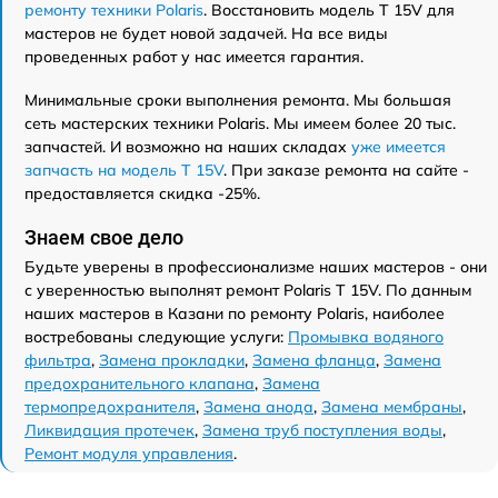
ремонту техники Polaris
. Восстановить модель T 15V для
мастеров не будет новой задачей. На все виды
проведенных работ у нас имеется гарантия.
Минимальные сроки выполнения ремонта. Мы большая
сеть мастерских техники Polaris. Мы имеем более 20 тыс.
запчастей. И возможно на наших складах
уже имеется
запчасть на модель T 15V
. При заказе ремонта на сайте -
предоставляется скидка -25%.
Знаем свое дело
Будьте уверены в профессионализме наших мастеров - они
с уверенностью выполнят ремонт Polaris T 15V. По данным
наших мастеров в Казани по ремонту Polaris, наиболее
востребованы следующие услуги:
Промывка водяного
фильтра
,
Замена прокладки
,
Замена фланца
,
Замена
предохранительного клапана
,
Замена
термопредохранителя
,
Замена анода
,
Замена мембраны
,
Ликвидация протечек
,
Замена труб поступления воды
,
Ремонт модуля управления
.