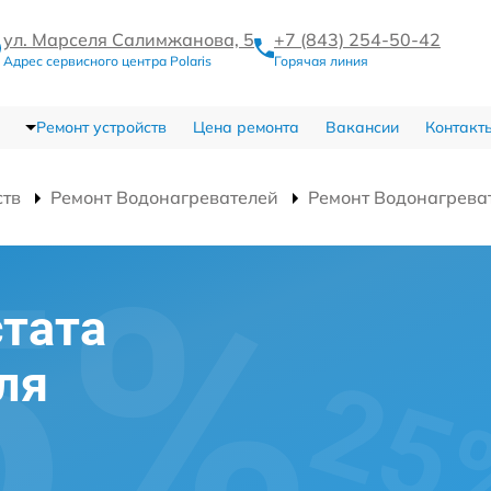
ул. Марселя Салимжанова, 5
+7 (843) 254-50-42
Адрес сервисного центра Polaris
Горячая линия
Ремонт устройств
Цена ремонта
Вакансии
Контакт
ств
Ремонт Водонагревателей
Ремонт Водонагрева
тата
ля