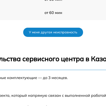
от 60 мин
от 60 мин
У меня другая неисправность
от 60 мин
от 60 мин
льства сервисного центра в Каз
s
от 60 мин
нные комплектующие — до 3 месяцев.
от 60 мин
от 60 мин
фекта, который напрямую связан с выполненной работой
от 60 мин