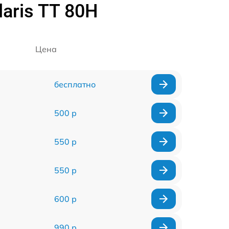
aris TT 80H
Цена
бесплатно
500 р
550 р
550 р
600 р
990 р