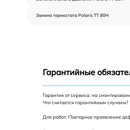
Замена термостата Polaris TT 80H
Профилактическая чистка Polaris TT 80H
Замена платы управления Polaris TT 80H
Ремонт платы управления (восстановление)
Polaris TT 80H
Гарантийные обязате
Ремонт/замена датчика температуры Polari
TT 80H
Гарантия от сервиса: на смонтирова
Замена прокладки Polaris TT 80H
Что считается гарантийным случаем?
Ремонт модуля управления Polaris TT 80H
Для работ: Повторное проявление де
Замена труб поступления воды Polaris TT