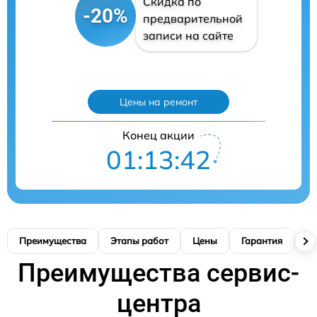
Скидка по
-20%
предварительной
записи на сайте
Цены на ремонт
Конец акции
01:13:41
Преимущества
Этапы работ
Цены
Гарантия
М
Преимущества сервис-
центра