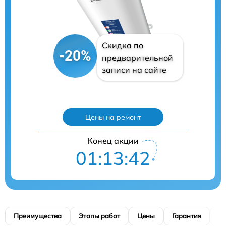
Скидка по
-20%
предварительной
записи на сайте
Цены на ремонт
Конец акции
01:13:41
Преимущества
Этапы работ
Цены
Гарантия
М