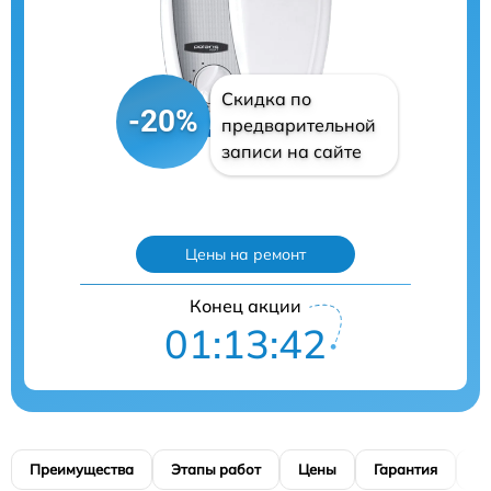
Скидка по
-20%
предварительной
записи на сайте
Цены на ремонт
Конец акции
01:13:41
Преимущества
Этапы работ
Цены
Гарантия
М