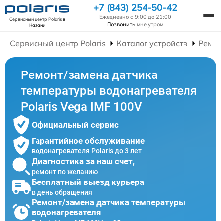
+7 (843) 254-50-42
Ежедневно с 9:00 до 21:00
Сервисный центр Polaris
в
Позвонить
мне утром
Казани
Сервисный центр Polaris
Каталог устройств
Ремон
Ремонт/замена датчика
температуры водонагревателя
Polaris Vega IMF 100V
Официальный сервис
Гарантийное обслуживание
водонагревателя Polaris до 3 лет
Диагностика за наш счет,
ремонт по желанию
Бесплатный выезд курьера
в день обращения
Ремонт/замена датчика температуры
водонагревателя