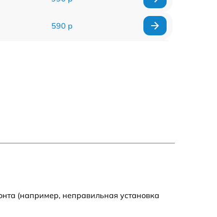
590 р
1000 р
1100 р
1250 р
500 р
550 р
450 р
онта (например, неправильная установка
1000 р