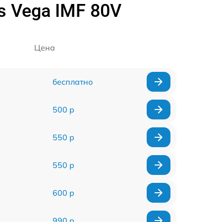
s Vega IMF 80V
Цена
бесплатно
500 р
550 р
550 р
600 р
990 р