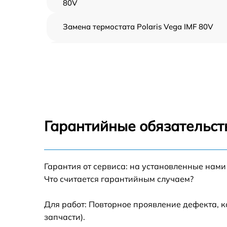
80V
Замена термостата Polaris Vega IMF 80V
Профилактическая чистка Polaris Vega IMF
80V
Замена платы управления Polaris Vega IMF
80V
Ремонт платы управления (восстановление)
Polaris Vega IMF 80V
Гарантийные обязательст
Ремонт/замена датчика температуры Polari
Vega IMF 80V
Гарантия от сервиса: на установленные нами
Замена прокладки Polaris Vega IMF 80V
Что считается гарантийным случаем?
Ремонт модуля управления Polaris Vega IMF
80V
Для работ: Повторное проявление дефекта, 
запчасти).
Замена труб поступления воды Polaris Vega