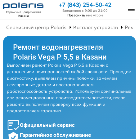
+7 (843) 254-50-42
Ежедневно с 9:00 до 21:00
Сервисный центр Polaris
в
Позвонить
мне утром
Казани
Сервисный центр Polaris
Каталог устройств
Ремон
Ремонт водонагревателя
Polaris Vega P 5,5 в Казани
Выполняем ремонт Polaris Vega P 5,5 в Казани с
устранением неисправностей любой сложности. Проводим
диагностику, выявляем причины поломки, заменяем
неисправные детали и восстанавливаем
работоспособность устройства. Используем оригинальные
или рекомендованные производителем запчасти, после
ремонта выполняем проверку всех функций и
предоставляем гарантию.
Официальный сервис
Гарантийное обслуживание