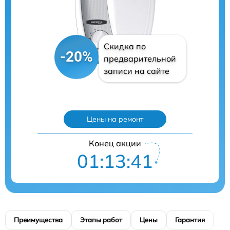
Скидка по
-20%
предварительной
записи на сайте
Цены на ремонт
Конец акции
01:13:40
Преимущества
Этапы работ
Цены
Гарантия
М