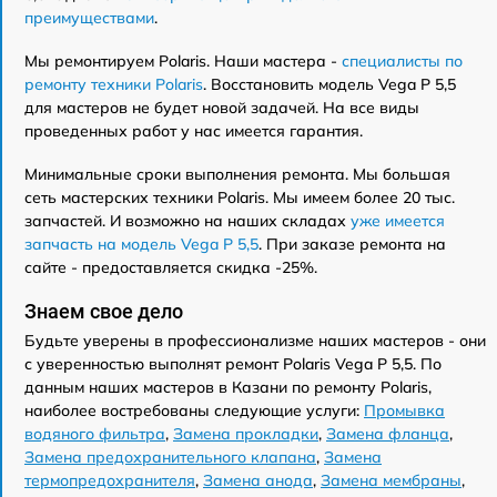
преимуществами
.
Мы ремонтируем Polaris. Наши мастера -
специалисты по
ремонту техники Polaris
. Восстановить модель Vega P 5,5
для мастеров не будет новой задачей. На все виды
проведенных работ у нас имеется гарантия.
Минимальные сроки выполнения ремонта. Мы большая
сеть мастерских техники Polaris. Мы имеем более 20 тыс.
запчастей. И возможно на наших складах
уже имеется
запчасть на модель Vega P 5,5
. При заказе ремонта на
сайте - предоставляется скидка -25%.
Знаем свое дело
Будьте уверены в профессионализме наших мастеров - они
с уверенностью выполнят ремонт Polaris Vega P 5,5. По
данным наших мастеров в Казани по ремонту Polaris,
наиболее востребованы следующие услуги:
Промывка
водяного фильтра
,
Замена прокладки
,
Замена фланца
,
Замена предохранительного клапана
,
Замена
термопредохранителя
,
Замена анода
,
Замена мембраны
,