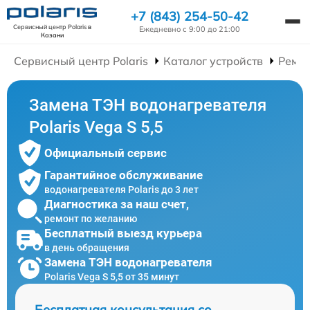
+7 (843) 254-50-42
Сервисный центр Polaris
в
Ежедневно с 9:00 до 21:00
Казани
Сервисный центр Polaris
Каталог устройств
Ремон
Замена ТЭН водонагревателя
Polaris Vega S 5,5
Официальный сервис
Гарантийное обслуживание
водонагревателя Polaris до 3 лет
Диагностика за наш счет,
ремонт по желанию
Бесплатный выезд курьера
в день обращения
Замена ТЭН водонагревателя
Polaris Vega S 5,5 от 35 минут
Бесплатная консультация со