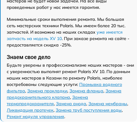
мастеров не будет новой задачей. На все виды
проведенных работ у нас имеется гарантия.
Минимальные сроки выполнения ремонта. Мы большая
сеть мастерских техники Polaris. Мы имеем более 20 тыс.
запчастей. И возможно на наших складах
уже имеется
запчасть на модель XV 10
. При заказе ремонта на сайте -
предоставляется скидка -25%.
Знаем свое дело
Будьте уверены в профессионализме наших мастеров - они
с уверенностью выполнят ремонт Polaris XV 10. По данным
наших мастеров в Казани по ремонту Polaris, наиболее
востребованы следующие услуги:
Промывка водяного
фильтра
,
Замена прокладки
,
Замена фланца
,
Замена
предохранительного клапана
,
Замена
термопредохранителя
,
Замена анода
,
Замена мембраны
,
Ликвидация протечек
,
Замена труб поступления воды
,
Ремонт модуля управления
.